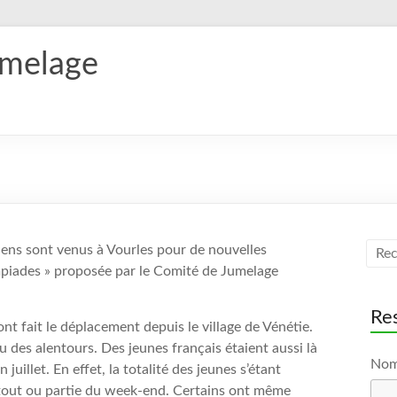
umelage
e
liens sont venus à Vourles pour de nouvelles
mpiades » proposée par le Comité de Jumelage
Res
ont fait le déplacement depuis le village de Vénétie.
u des alentours. Des jeunes français étaient aussi là
No
uillet. En effet, la totalité des jeunes s’étant
r tout ou partie du week-end. Certains ont même