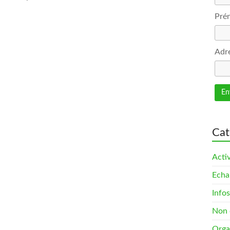
Pré
Adre
Cat
Activ
Echa
Infos
Non 
Orga