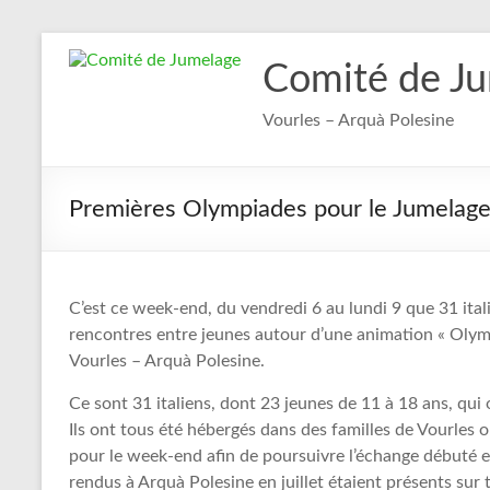
Aller
au
Comité de J
contenu
Vourles – Arquà Polesine
Premières Olympiades pour le Jumelag
C’est ce week-end, du vendredi 6 au lundi 9 que 31 ita
rencontres entre jeunes autour d’une animation « Oly
Vourles – Arquà Polesine.
Ce sont 31 italiens, dont 23 jeunes de 11 à 18 ans, qui 
Ils ont tous été hébergés dans des familles de Vourles o
pour le week-end afin de poursuivre l’échange débuté en j
rendus à Arquà Polesine en juillet étaient présents su