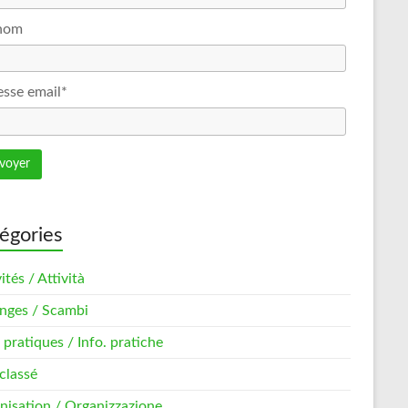
nom
sse email*
égories
ités / Attività
nges / Scambi
 pratiques / Info. pratiche
classé
nisation / Organizzazione