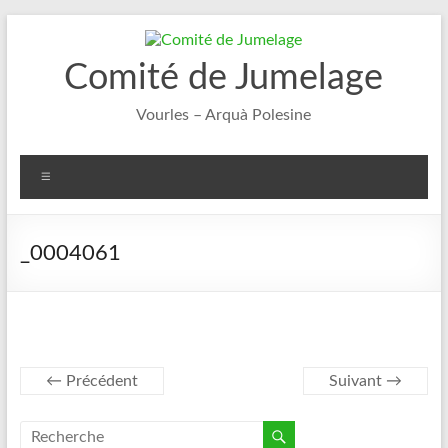
Aller
au
contenu
Comité de Jumelage
Vourles – Arquà Polesine
Menu
_0004061
← Précédent
Suivant →