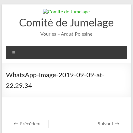
Aller
au
contenu
Comité de Jumelage
Vourles – Arquà Polesine
Menu
WhatsApp-Image-2019-09-09-at-
22.29.34
← Précédent
Suivant →