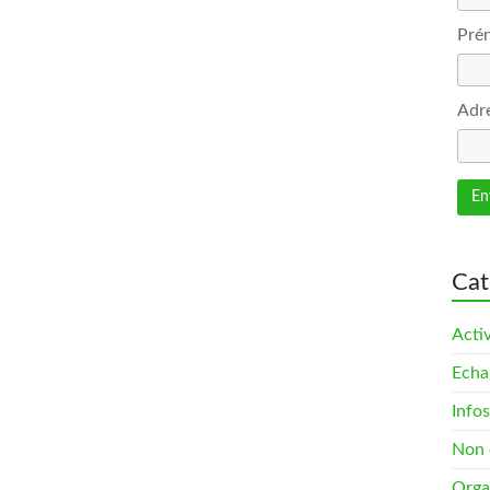
Pré
Adre
Cat
Activ
Echa
Infos
Non 
Orga