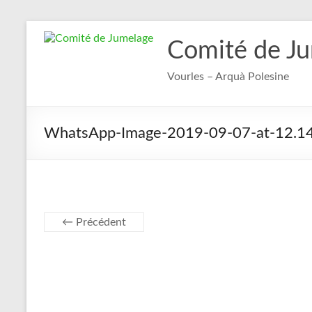
Aller
au
Comité de J
contenu
Vourles – Arquà Polesine
WhatsApp-Image-2019-09-07-at-12.14
← Précédent