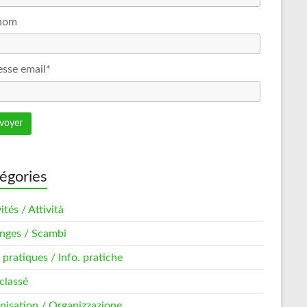
nom
sse email*
égories
ités / Attività
nges / Scambi
 pratiques / Info. pratiche
classé
nisation / Organizzazione