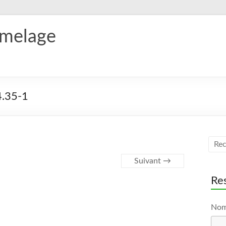
umelage
.35-1
Suivant →
Res
No