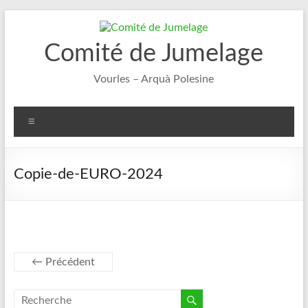
Aller
au
contenu
Comité de Jumelage
Vourles – Arquà Polesine
Menu
Copie-de-EURO-2024
← Précédent