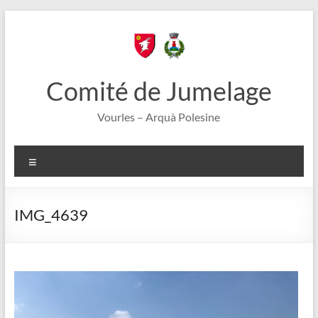
Aller
au
contenu
Comité de Jumelage
Vourles – Arquà Polesine
Menu
IMG_4639