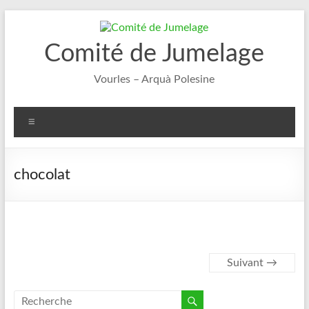
Aller
au
contenu
Comité de Jumelage
Vourles – Arquà Polesine
Menu
chocolat
Suivant →