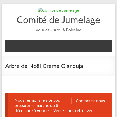
Aller
au
contenu
Comité de Jumelage
Vourles – Arquà Polesine
Menu
Arbre de Noël Crème Gianduja
Nous fermons le site pour
Contactez-nous
préparer le marché du 8
décembre à Vourles ! Venez nous retrouver !