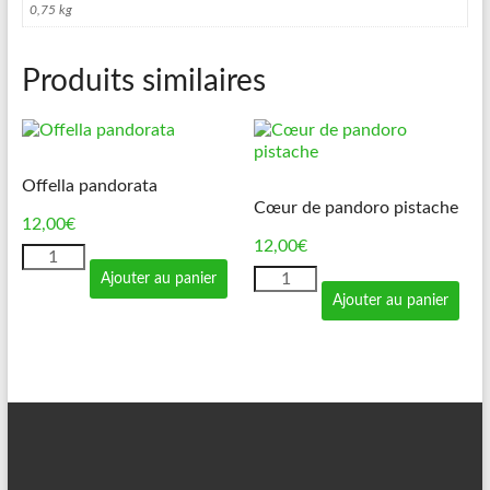
0,75 kg
Produits similaires
Offella pandorata
Cœur de pandoro pistache
12,00
€
12,00
€
quantité
de
quantité
Ajouter au panier
Offella
de
Ajouter au panier
pandorata
Cœur
de
pandoro
pistache